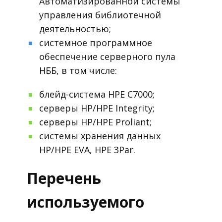
Автоматизированной системы
управления библиотечной
деятельностью;
системное программное
■
обеспечение серверного пула
НББ, в том числе:
блейд-система HPE C7000;
■
серверы HP/HPE Integrity;
■
серверы HP/HPE Proliant;
■
системы хранения данных
■
HP/HPE EVA, HPE 3Par.
Перечень
используемого